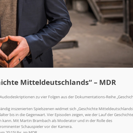
ichte Mitteldeutschlands“ – MDR
e Audiodeskriptionen zu vier Folgen aus der Dokumentations-Reihe „Geschic
dig inszenierten Spielszenen widmet sich „Geschichte Mitteldeutschlands
lter bis in die Gegenwart. Vier Episoden zeigen, wie der Lauf der Geschicht
 kann. Mit Martin Brambach als Moderator und in der Rolle des
 prominenter Schauspieler vor der Kamera.
s um 20:15Uhr, im MDR.