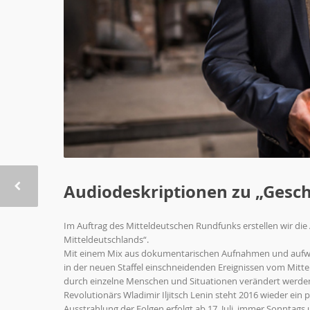
Audiodeskriptionen zu „Gesch
Im Auftrag des Mitteldeutschen Rundfunks erstellen wir di
Mitteldeutschlands“.
Mit einem Mix aus dokumentarischen Aufnahmen und aufwän
in der neuen Staffel einschneidenden Ereignissen vom Mittela
durch einzelne Menschen und Situationen verändert werden
Revolutionärs Wladimir Iljitsch Lenin steht 2016 wieder ein
Ausstrahlung der Folgen erfolgt ab 17. Juli, immer Sonntag