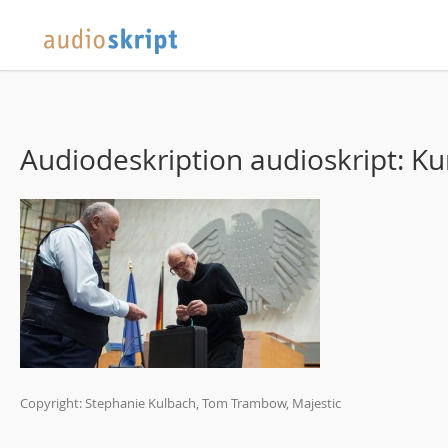
Audiodeskription audioskript: Ku
Copyright: Stephanie Kulbach, Tom Trambow, Majestic